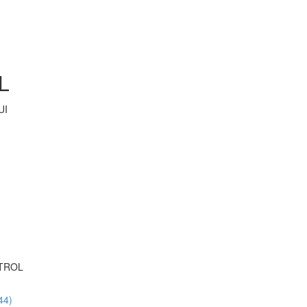
L
UI
TROL
44)